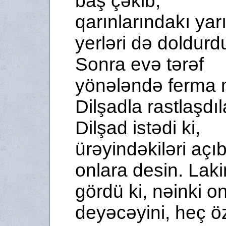
baş çəkib,
qarınlarındakı yar
yerləri də dol­durdu
Sonra evə tərəf
yönələndə ferma 
Dilşadla rastlaşdıl
Dilşad istədi ki,
ürəyindəkiləri açı
onlara desin. Laki
gördü ki, nəinki o
deyəcəyini, heç ö