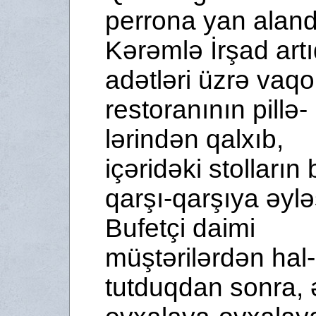
perrona yan aland
Kərəmlə İrşad art
adətləri üzrə vaq
restoranının pillə­
lərindən qalxıb,
içəridəki stolların 
qarşı-qarşıya əylə
Bufetçi daimi
müştərilərdən hal
tutduqdan sonra, ə