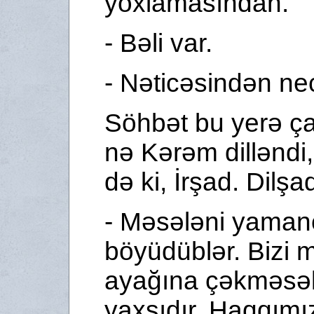
yoxlamasından.
- Bəli var.
- Nəticəsindən n
Söhbət bu yerə ç
nə Kərəm dilləndi
də ki, İrşad. Dilşa
- Məsələni yaman
böyüdüblər. Bizi 
aya­ğına çəkməsə
yaxşıdır. Haqqımı