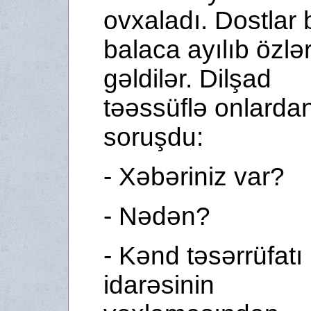
ovxaladı. Dostlar b
balaca ayılıb özlə
gəldilər. Dilşad
təəssüflə onlarda
soruşdu:
- Xəbəriniz var?
- Nədən?
- Kənd təsərrüfatı
idarəsinin