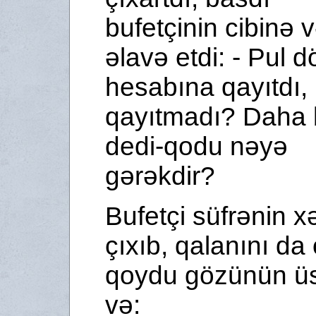
bufetçinin cibinə 
əlavə etdi: - Pul d
hesabına qayıtdı,
qayıtmadı? Daha
dedi-qodu nəyə
gərəkdir?
Bufetçi süfrənin xə
çıxıb, qalanını da
qoydu gözünün ü
və: