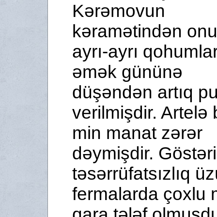
Kərəmovun
kəramətindən on
ayrı-ayrı qohumla
əmək gününə
düşəndən artıq pu
verilmişdir. Artelə
min manat zərər
dəymişdir. Göstərir
təsər­rü­fatsızlıq 
fermalarda çoxlu 
qara tələf olmuşdu