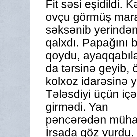
Fit səsi eşidildi. 
ovçu görmüş mara
səksənib yerindən
qalxdı. Papağını 
qoydu, ayaqqabıla
da tərsinə geyib,
kolxoz idarəsinə ye
Tələsdiyi üçün içə
girmədi. Yan
pəncərədən müha
İrşada göz vurdu. 