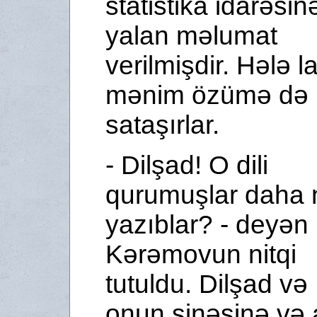
statistika idarəsin
yalan məlumat
verilmişdir. Hələ l
mənim özümə də
sataşırlar.
- Dilşad! O dili
qurumuşlar daha 
yazıblar? - deyən
Kərəmovun nitqi
tutuldu. Dilşad və
onun sinəsinə və 