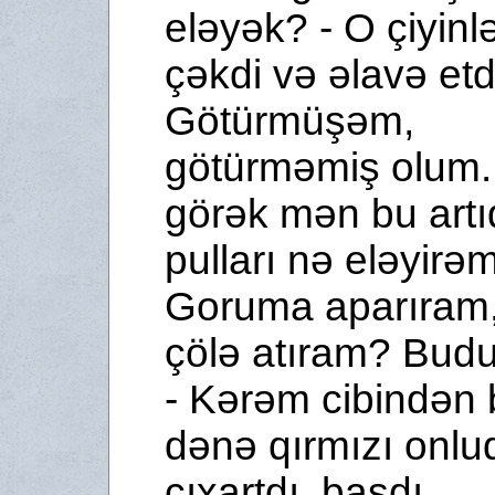
eləyək? - O çiyinlə
çəkdi və əlavə etdi
Götür­müşəm,
götürməmiş olum.
görək mən bu artı
pulları nə eləyirə
Goruma aparıram,
çölə atıram? Budu
- Kərəm cibindən
dənə qırmızı onlu
çıxartdı, basdı