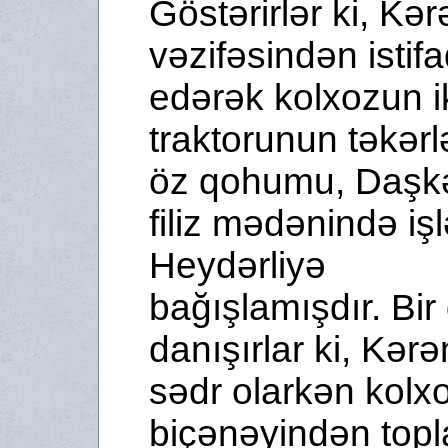
Göstərirlər ki, Kə
vəzifəsindən istif
edərək kolxozun i
traktorunun təkərlə
öz qohumu, Daşk
filiz mədənində işl
Heydərliyə
bağışlamışdır. Bir
danışırlar ki, Kər
sədr olarkən kolx
biçənəyindən topl