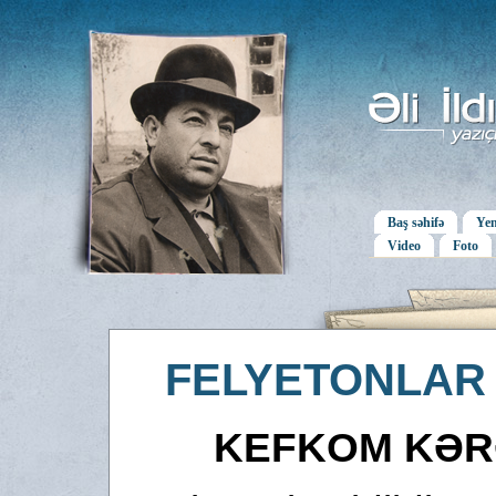
Baş səhifə
Yen
Video
Foto
FELYETONLAR
KEFKOM KƏ