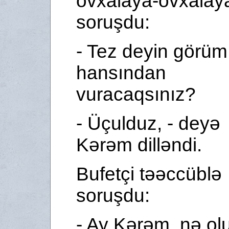
ovxalaya-ovxalay
soruşdu:
- Tez deyin görüm
hansından
vuracaqsınız?
- Üçulduz, - deyə
Kərəm dilləndi.
Bufetçi təəccüblə
soruşdu:
- Ay Kərəm, nə ol