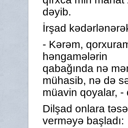
dəyib.
İrşad kədərlənərə
- Kərəm, qorxura
həngamələrin
qabağında nə mə
mühasib, nə də s
müavin qoyalar, - 
Dilşad onlara təsəl
verməyə başladı: