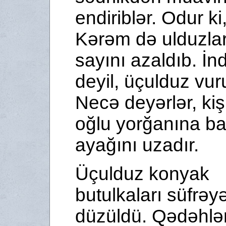
endiriblər. Odur ki
Kərəm də ulduzlar
sayını azaldıb. İn
deyil, üçulduz vuru
Necə deyərlər, kiş
oğlu yorğanına ba
ayağını uzadır.
Üçulduz konyak
butulkaları süfrəy
düzüldü. Qədəhlə