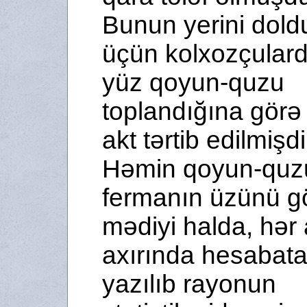
Bunun yerini dol
üçün kolxozçulard
yüz qoyun-quzu
toplandığına görə
akt tərtib edilmişdi
Həmin qoyun-quz
fermanın üzünü g
mədiyi halda, hər 
axırında hesabat
yazılıb rayonun