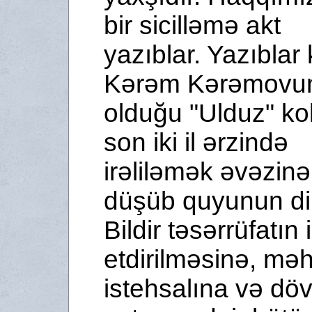
bir sicilləmə akt
yazıblar. Yazıblar 
Kərəm Kərəmovun
olduğu "Ulduz" ko
son iki il ərzində
irəliləmək əvəzinə
düşüb quyunun di
Bildir təsərrüfatın 
etdi­rilməsinə, mə
istehsalına və döv