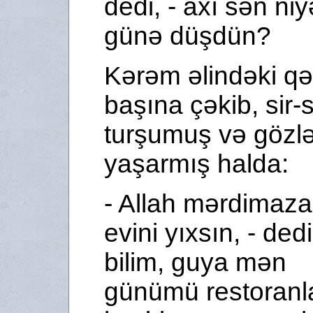
dedi, - axı sən ni
günə düşdün?
Kərəm əlindəki q
başına çəkib, sir-si
turşumuş və gözlə
yaşarmış halda:
- Allah mərdimaza
evini yıxsın, - dedi
bilim, guya mən
günümü restoranl