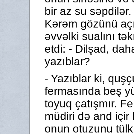
bir az su səpdilər.
Kərəm gözünü aç
əvvəlki sualını tək
etdi: - Dilşad, da
yazıblar?
- Yazıblar ki, quş
fermasında beş y
toyuq çatışmır. F
müdiri də and içir 
onun otuzunu tül