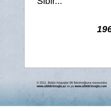
Sibir...
196
© 2011. Bütün hüquqlar Əli İldırımoğluna məxsusdur.
www.aliildirimoglu.az
və ya
www.aliildirimoglu.com