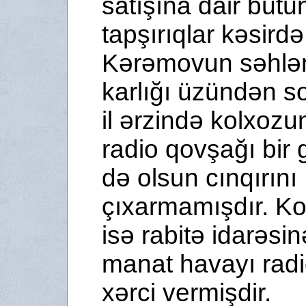
satışına dair bütü
tapşırıqlar kəsirdə
Kərəmovun səhlə
karlığı üzündən s
il ərzində kolxozu
radio qovşağı bir
də olsun cınqırını
çıxarmamışdır. Ko
isə rabitə idarəsi
manat havayı rad
xərci vermişdir.