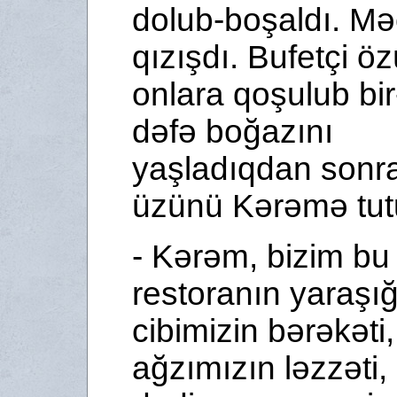
dolub-boşaldı. Mə
qızışdı. Bufetçi ö
onlara qoşulub bir-
dəfə boğazını
yaşladıqdan sonr
üzünü Kərəmə tut
- Kərəm, bizim bu
restoranın yaraşığ
cibimizin bərəkəti,
ağzımızın ləzzəti, 