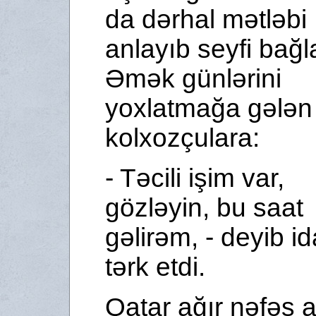
da dərhal mətləbi
anlayıb seyfi bağl
Əmək günlərini
yoxlatmağa gələn
kolxozçulara:
- Təcili işim var,
gözləyin, bu saat
gəlirəm, - deyib id
tərk etdi.
Qatar ağır nəfəs a