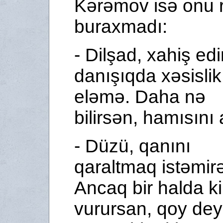
Kərəmov isə onu 
buraxmadı:
- Dilşad, xahiş ed
danışıqda xəsislik
eləmə. Daha nə
bilirsən, hamısını 
- Düzü, qanını
qaraltmaq istəmir
Ancaq bir halda ki
vurursan, qoy dey