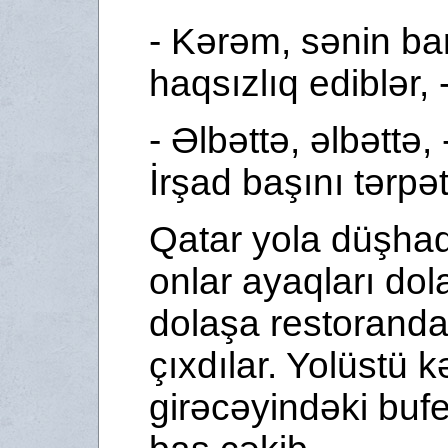
- Kərəm, sənin b
haqsızlıq ediblər, 
- Əlbəttə, əlbəttə,
İrşad başını tərpət
Qatar yola düşha
onlar ayaqları dol
dolaşa restorand
çıxdılar. Yolüstü 
girəcəyindəki buf