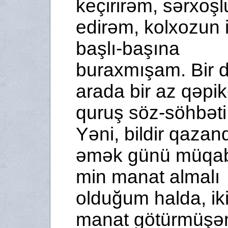
keçirirəm, sərxoşl
edirəm, kolxozun i
başlı-başına
buraxmışam. Bir d
arada bir az qəpik
quruş söz-söhbəti
Yəni, bildir qazan
əmək günü müqab
min manat almalı
olduğum halda, ik
manat götürmüşə