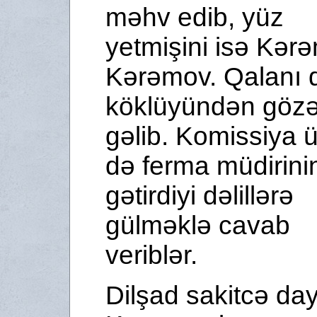
məhv edib, yüz
yetmişini isə Kər
Kərəmov. Qalanı 
köklüyündən göz
gəlib. Komissiya ü
də ferma müdirini
gətirdiyi dəlillərə
gülməklə cavab
veriblər.
Dilşad sakitcə da