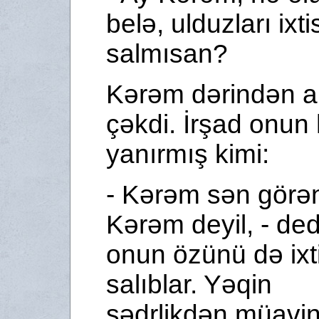
belə, ulduzları ixt
salmısan?
Kərəm dərindən 
çəkdi. İrşad onun 
yanırmış kimi:
- Kərəm sən görə
Kərəm deyil, - dedi
onun özünü də ixt
salıblar. Yəqin
sədrlikdən müavin