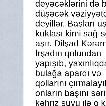
deyəcəklərini də 
düşəcək vəziyyət
deyillər. Başları u
kuklası kimi sağ-s
aşır. Dilşad Kərə
İrşadın qolundan
yapışıb, yaxınlıqd
bulağa apardı və
qollarını çırmalayı
onların başını sər
kəhriz suyu ilə o k