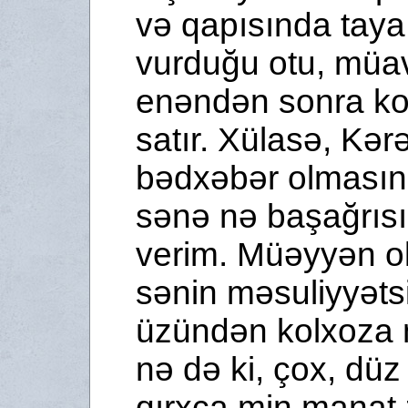
və qapısında taya
vurduğu otu, müav
enəndən sonra ko
satır. Xülasə, Kər
bədxəbər olmasın
sənə nə başağrısı
verim. Müəyyən ol
sənin məsuliyyətsi
üzündən kolxoza 
nə də ki, çox, düz
qırxca min manat 