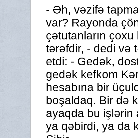
- Əh, vəzifə tapm
var? Rayonda çö
çətutanların çoxu 
tərəfdir, - dedi və t
etdi: - Gedək, dost
gedək kefkom Kə
hesabına bir üçul
boşaldaq. Bir də k
ayaqda bu işlərin 
ya qəbirdi, ya da k