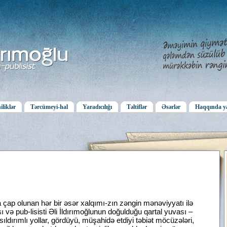
iliklər
Tərcümeyi-hal
Yaradıcılığı
Təltiflər
Əsərlər
Haqqında ya
çap olunan hər bir əsər xalqımı-zın zəngin mənəviyyatı ilə
 və pub-lisisti Əli İldırımoğlunun doğulduğu qartal yuvası –
sıldırımlı yollar, gördüyü, müşahidə etdiyi təbiət möcüzələri,