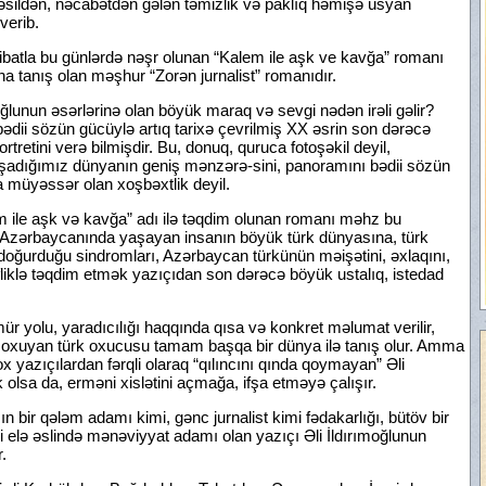
nəsildən, nəcabətdən gələn təmizlik və paklıq həmişə üsyan
verib.
tibatla bu günlərdə nəşr olunan “Kalem ile aşk ve kavğa” romanı
a tanış olan məşhur “Zorən jurnalist” romanıdır.
ğlunun əsərlərinə olan böyük maraq və sevgi nədən irəli gəlir?
ədii sözün gücüylə artıq tarixə çevrilmiş XX əsrin son dərəcə
retini verə bilmişdir. Bu, donuq, quruca fotoşəkil deyil,
 Yaşadığımız dünyanın geniş mənzərə-sini, panoramını bədii sözün
a müyəssər olan xoşbəxtlik deyil.
m ile aşk və kavğa” adı ilə təqdim olunan romanı məhz bu
t Azərbaycanında yaşayan insanın böyük türk dünyasına, türk
 doğurduğu sindromları, Azərbaycan türkünün məişətini, əxlaqını,
rifliklə təqdim etmək yazıçıdan son dərəcə böyük ustalıq, istedad
ür yolu, yaradıcılığı haqqında qısa və konkret məlumat verilir,
ı oxuyan türk oxucusu tamam başqa bir dünya ilə tanış olur. Amma
x yazıçılardan fərqli olaraq “qılıncını qında qoymayan” Əli
k olsa da, erməni xislətini açmağa, ifşa etməyə çalışır.
bir qələm adamı kimi, gənc jurnalist kimi fədakarlığı, bütöv bir
elə əslində mənəviyyat adamı olan yazıçı Əli İldırımoğlunun
.