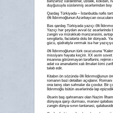
bənzərsiz xarakterlər, üstəlik, kökdən, 
duyğusuyla süslənmiş əsərlərindən boy 
Qardaş Türkiyədə – İstanbulda nəfis tər
Əli İldırımoğlunun Azərbaycan oxucuların
Bəs qardaş Türkiyədə yazıçı Əli İldırımo
Yazıçı hər şeydən əvvəl öz əsərlərində b
zəngin və mürəkkəb mənzərəsini, avtoport
sevgilərlə, faciələrlə dolu bir dünyadı.
gücü, qüdrətiylə vermək isə hər yazıçıy
Əli İldırımoğlunun türk oxucusuna “Kale
missiyanı həyata keçirir. XX əsrin sove
insanına görünməyən tərəflərini, rejimin
adət və ənənələrini xalı ilmələri kimi zə
tələb edir.
Kitabın ön sözündə Əli İldırımoğlunun öm
romanın bəzi detalları açıqlanır. Roman
ona tanış olan səhnələr də çoxdur. Bir ço
İldırımoğlu bütün əsərlərində lap epizodi
Əsərin baş qəhrəmanı olan Nazim İlhamın 
dünyaya qarşı durması, mənəvi qələbəsi 
zəngin dünya-sının təntənəsi, qələbəsidir