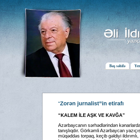
Baş səhifə
Yen
“
Zorən jurnalist”in etirafı
“KALEM İLE AŞK VE KAVĞA”
Azərbaycanın sərhədlərindən kənarlarda 
tanışlıqdır. Görkəmli Azərbaycan yazıçısı
müqəddəs torpaq, keçib gəldiyi ildırımlı, 